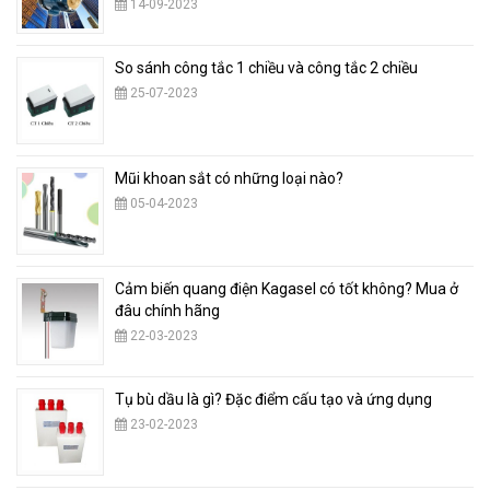
14-09-2023
So sánh công tắc 1 chiều và công tắc 2 chiều
25-07-2023
Mũi khoan sắt có những loại nào?
05-04-2023
Cảm biến quang điện Kagasel có tốt không? Mua ở
đâu chính hãng
22-03-2023
Tụ bù dầu là gì? Đặc điểm cấu tạo và ứng dụng
23-02-2023