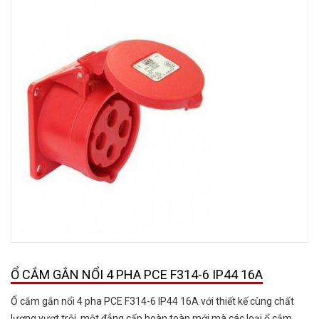
Ổ CẮM GẮN NỔI 4 PHA PCE F314-6 IP44 16A
Ổ cắm gắn nổi 4 pha PCE F314-6 IP44 16A với thiết kế cùng chất
lượng vượt trội, một đẳng cấp hoàn toàn mới mà các loại ổ cắm