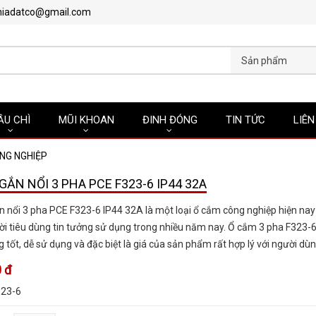
hiadatco@gmail.com
Sản phẩm
ẦU CHÌ
MŨI KHOAN
ĐINH ĐÓNG
TIN TỨC
LIÊN
NG NGHIỆP
GẮN NỔI 3 PHA PCE F323-6 IP44 32A
 nổi 3 pha PCE F323-6 IP44 32A là một loại ổ cắm công nghiệp hiện na
i tiêu dùng tin tưởng sử dụng trong nhiều năm nay. Ổ cắm 3 pha F323-6
g tốt, dễ sử dụng và đặc biệt là giá của sản phẩm rất hợp lý với người dùn
 đ
323-6