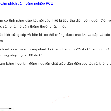
ổ cắm phích cắm công nghiệp PCE
ó tính năng giúp kết nối các thiết bị tiêu thụ điện với nguồn điện v
c sản phẩm ổ cắm thông thường rất nhiều.
đặc biệt cứng cáp và bền bỉ, có thể chống được các lực va đập và cá
ắm.
nh hoạt ở các môi trường nhiệt độ khác nhau ( từ -25 độ C đên 80 độ C
rường nhiệt độ là 100 độ C.
làm bằng hợp kim đồng nguyên chất giúp dẫn điện cực tốt và không p