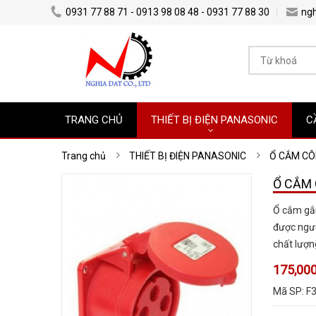
0931 77 88 71 - 0913 98 08 48 - 0931 77 88 30
ng
TRANG CHỦ
THIẾT BỊ ĐIỆN PANASONIC
C
Trang chủ
THIẾT BỊ ĐIỆN PANASONIC
Ổ CẮM CÔ
Ổ CẮM 
Ổ cắm gắn
được ngườ
chất lượn
175,000
Mã SP:
F