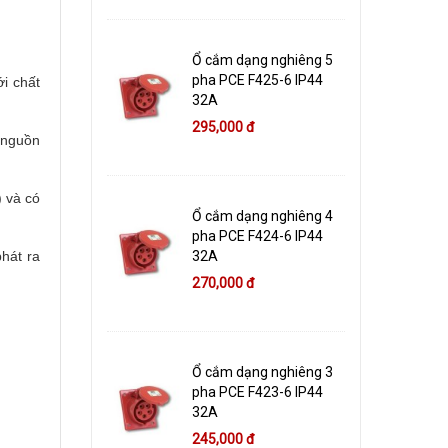
Ổ cắm dạng nghiêng 5
pha PCE F425-6 IP44
ới chất
32A
295,000 đ
c nguồn
) và có
Ổ cắm dạng nghiêng 4
pha PCE F424-6 IP44
32A
hát ra
270,000 đ
Ổ cắm dạng nghiêng 3
pha PCE F423-6 IP44
32A
245,000 đ