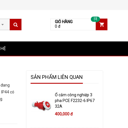
[0]
GIỎ HÀNG
0 đ
 HỆ
SẢN PHẨM LIÊN QUAN
y đang
 IP44 có
Ổ cắm công nghiệp 3
g.
pha PCE F2232-6 IP67
32A
400,000 đ