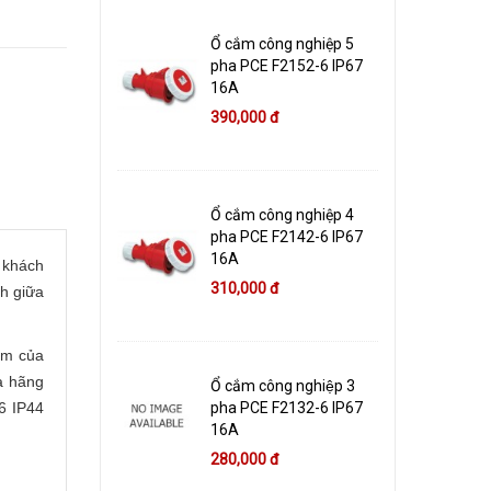
Ổ cắm công nghiệp 5
pha PCE F2152-6 IP67
16A
390,000 đ
Ổ cắm công nghiệp 4
pha PCE F2142-6 IP67
16A
g khách
310,000 đ
h giữa
ẩm của
a hãng
Ổ cắm công nghiệp 3
6 IP44
pha PCE F2132-6 IP67
16A
280,000 đ