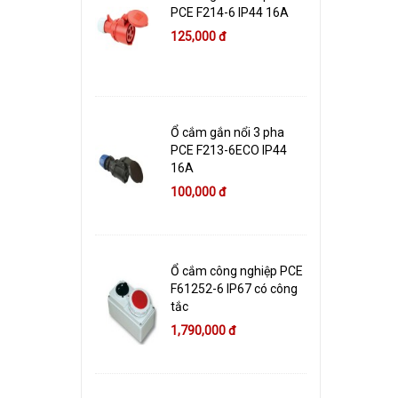
PCE F214-6 IP44 16A
125,000 đ
Ổ cắm gắn nổi 3 pha
PCE F213-6ECO IP44
16A
100,000 đ
Ổ cắm công nghiệp PCE
F61252-6 IP67 có công
tắc
1,790,000 đ