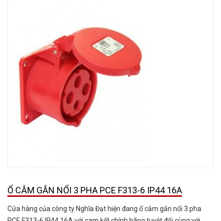
Ổ CẮM GẮN NỔI 3 PHA PCE F313-6 IP44 16A
Cửa hàng của công ty Nghĩa Đạt hiện đang ổ cắm gắn nổi 3 pha
PCE F313-6 IP44 16A với cam kết chính hãng tuyệt đối cùng với