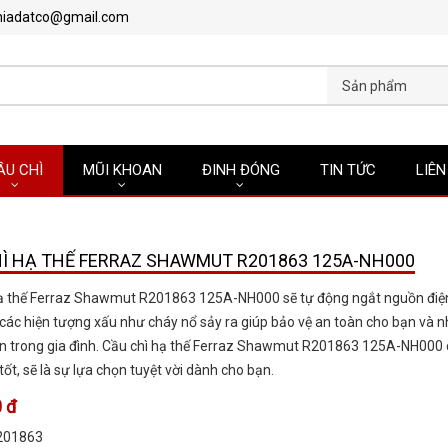
hiadatco@gmail.com
Sản phẩm
ẦU CHÌ
MŨI KHOAN
ĐINH ĐÓNG
TIN TỨC
LIÊN
Ì HẠ THẾ FERRAZ SHAWMUT R201863 125A-NH000
hạ thế Ferraz Shawmut R201863 125A-NH000 sẽ tự động ngắt nguồn điệ
các hiện tượng xấu như cháy nổ sảy ra giúp bảo vệ an toàn cho bạn và 
n trong gia đình. Cầu chì hạ thế Ferraz Shawmut R201863 125A-NH000 
tốt, sẽ là sự lựa chọn tuyệt vời dành cho bạn.
 đ
201863