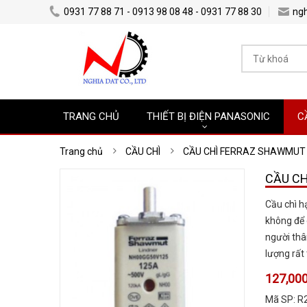
0931 77 88 71 - 0913 98 08 48 - 0931 77 88 30
ng
TRANG CHỦ
THIẾT BỊ ĐIỆN PANASONIC
C
Trang chủ
CẦU CHÌ
CẦU CHÌ FERRAZ SHAWMUT
CẦU CH
Cầu chì 
không để 
người thâ
lượng rất 
127,000
Mã SP:
R