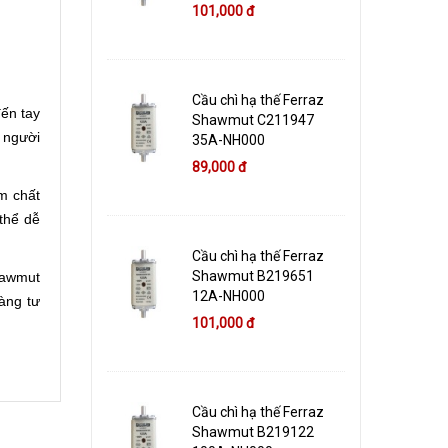
101,000 đ
Cầu chì hạ thế Ferraz
ến tay
Shawmut C211947
 người
35A-NH000
89,000 đ
m chất
thể dễ
Cầu chì hạ thế Ferraz
Shawmut B219651
hawmut
12A-NH000
àng tư
101,000 đ
Cầu chì hạ thế Ferraz
Shawmut B219122