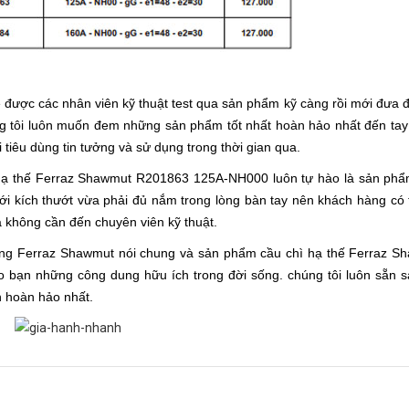
được các nhân viên kỹ thuật test qua sản phẩm kỹ càng rồi mới đưa đ
g tôi luôn muốn đem những sản phẩm tốt nhất hoàn hảo nhất đến tay
tiêu dùng tin tưởng và sử dụng trong thời gian qua.
 hạ thế Ferraz Shawmut R201863 125A-NH000 luôn tự hào là sản phẩ
i kích thướt vừa phải đủ nắm trong lòng bàn tay nên khách hàng có 
à không cần đến chuyên viên kỹ thuật.
àng Ferraz Shawmut nói chung và sản phẩm cầu chì hạ thế Ferraz S
bạn những công dung hữu ích trong đời sống. chúng tôi luôn sẵn s
 hoàn hảo nhất.