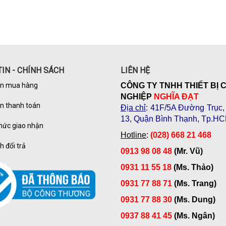
IN - CHÍNH SÁCH
LIÊN HỆ
n mua hàng
CÔNG TY TNHH THIẾT BỊ 
NGHIỆP
NGHĨA ĐẠT
n thanh toán
Địa chỉ
: 41F/5A Đường Trục
13, Quận Bình Thạnh, Tp.H
hức giao nhận
Hotline
:
(028) 668 21 468
h đổi trả
0913 98 08 48
(Mr. Vũ)
0931 11 55 18
(Ms. Thảo)
0931 77 88 71
(Ms. Trang)
0931 77 88 30
(Ms. Dung)
0937 88 41 45
(Ms. Ngân)