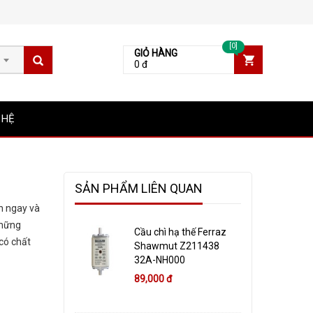
[0]
GIỎ HÀNG
0 đ
 HỆ
SẢN PHẨM LIÊN QUAN
n ngay và
những
Cầu chì hạ thế Ferraz
có chất
Shawmut Z211438
32A-NH000
89,000 đ