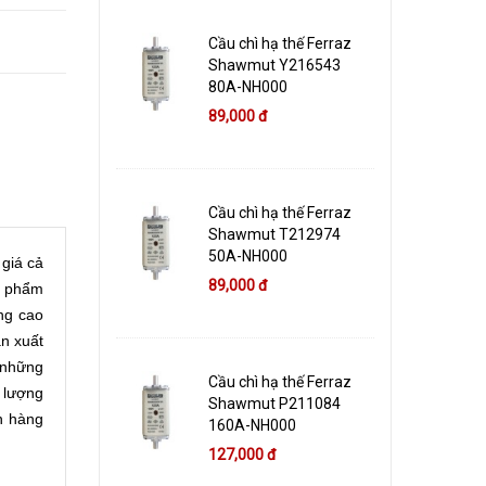
Cầu chì hạ thế Ferraz
Shawmut Y216543
80A-NH000
89,000 đ
Cầu chì hạ thế Ferraz
Shawmut T212974
50A-NH000
giá cả
89,000 đ
n phẩm
ng cao
ản xuất
 những
Cầu chì hạ thế Ferraz
 lượng
Shawmut P211084
n hàng
160A-NH000
127,000 đ