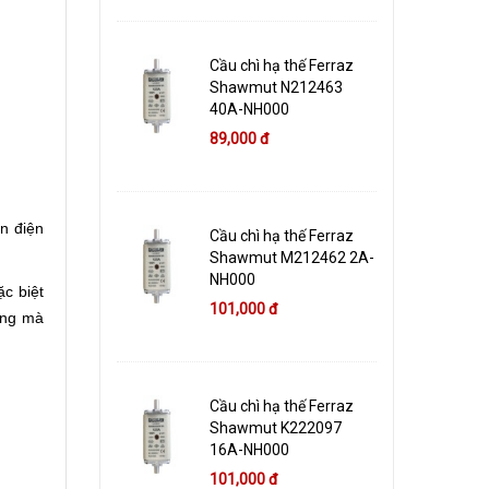
Cầu chì hạ thế Ferraz
Shawmut N212463
40A-NH000
89,000 đ
n điện
Cầu chì hạ thế Ferraz
Shawmut M212462 2A-
NH000
c biệt
101,000 đ
ợng mà
Cầu chì hạ thế Ferraz
Shawmut K222097
16A-NH000
101,000 đ