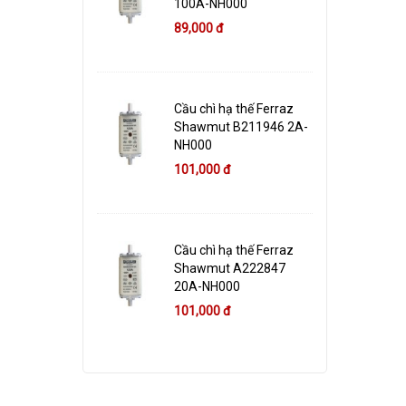
100A-NH000
89,000 đ
Cầu chì hạ thế Ferraz
Shawmut B211946 2A-
NH000
101,000 đ
Cầu chì hạ thế Ferraz
Shawmut A222847
20A-NH000
101,000 đ